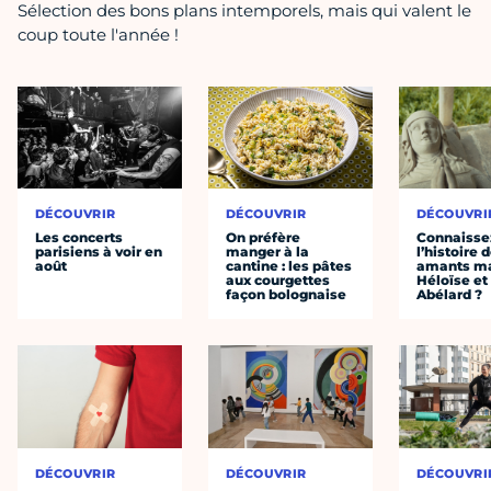
Sélection des bons plans intemporels, mais qui valent le
coup toute l'année !
DÉCOUVRIR
DÉCOUVRIR
DÉCOUVRI
Les concerts
On préfère
Connaisse
parisiens à voir en
manger à la
l’histoire 
août
cantine : les pâtes
amants ma
aux courgettes
Héloïse et
façon bolognaise
Abélard ?
DÉCOUVRIR
DÉCOUVRIR
DÉCOUVRI