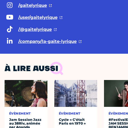
/gaitelyrique
/user/gaitelyrique
/@gaitelyrique
/company/la-gaite-lyrique
À LIRE AUSSI
ÉVÈNEMENT
ÉVÈNEMENT
ÉVÈNEMEN
Jam Session Jazz
Cycle « C'était
#Festival
au 38Riv, animée
Paris en 1970 »
JAM SESS
par Ananda
BENJAMIN