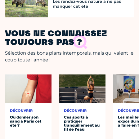
Les rendez-vous nature à ne pas
manquer cet été
VOUS NE CONNAISSEZ
TOUJOURS PAS ?
Sélection des bons plans intemporels, mais qui valent le
coup toute l'année !
DÉCOUVRIR
DÉCOUVRIR
DÉCOUVRI
Où donner son
Ces sports à
Les meille
sang à Paris cet
pratiquer
expos du
été ?
tranquillement au
à faire en 
fil de l’eau