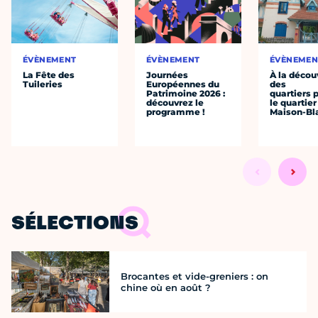
ÉVÈNEMENT
ÉVÈNEMENT
ÉVÈNEMEN
La Fête des
Journées
À la décou
Tuileries
Européennes du
des
Patrimoine 2026 :
quartiers p
découvrez le
le quartier
programme !
Maison-Bl
SÉLECTIONS
Brocantes et vide-greniers : on
chine où en août ?