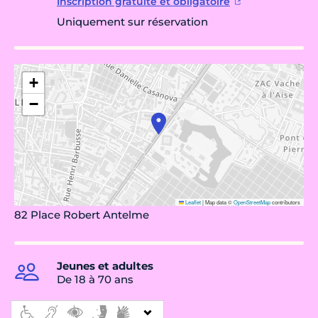
Inscription gratuite et obligatoire
Uniquement sur réservation
+
−
Leaflet
|
Map data ©
OpenStreetMap
contributors
82 Place Robert Antelme
Jeunes et adultes
De 18 à 70 ans