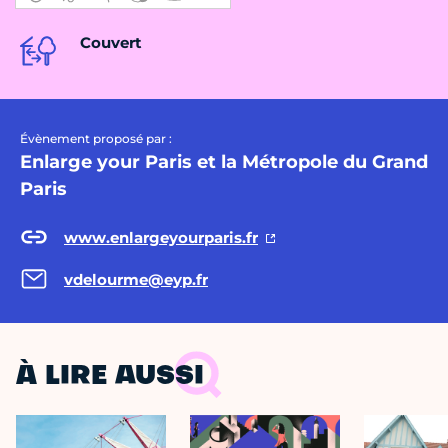
Couvert
Évènement proposé par :
Enlarge your Paris et la Métropole du Grand
Paris
www.enlargeyourparis.fr
vdelourme@eyp.fr
À LIRE AUSSI