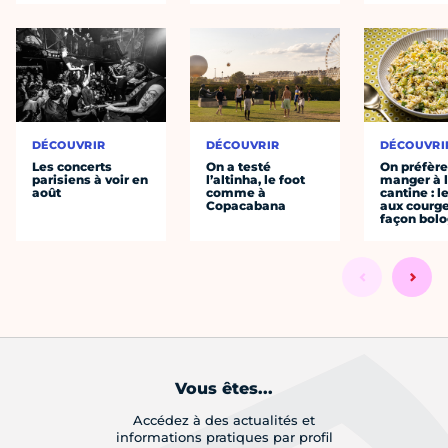
DÉCOUVRIR
DÉCOUVRIR
DÉCOUVRI
Les concerts
On a testé
On préfèr
parisiens à voir en
l’altinha, le foot
manger à 
août
comme à
cantine : l
Copacabana
aux courge
façon bol
Vous êtes...
Accédez à des actualités et
informations pratiques par profil