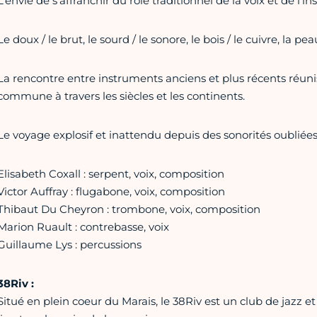
L’envie de s’affranchir du rôle traditionnel de la voix et de l’i
Le doux / le brut, le sourd / le sonore, le bois / le cuivre, la peau 
La rencontre entre instruments anciens et plus récents réunis
commune à travers les siècles et les continents.
Le voyage explosif et inattendu depuis des sonorités oubliées 
Elisabeth Coxall : serpent, voix, composition
Victor Auffray : flugabone, voix, composition
Thibaut Du Cheyron : trombone, voix, composition
Marion Ruault : contrebasse, voix
Guillaume Lys : percussions
38Riv :
Situé en plein coeur du Marais, le 38Riv est un club de jazz et