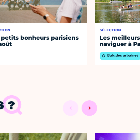
CTION
SÉLECTION
 petits bonheurs parisiens
Les meilleurs
août
naviguer à Pa
Balades urbaines
 ?