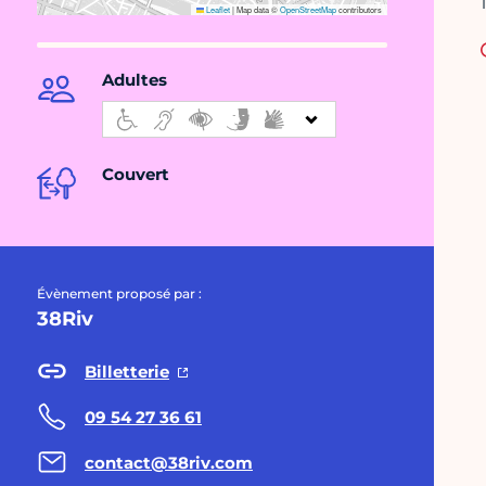
Leaflet
|
Map data ©
OpenStreetMap
contributors
Adultes
Couvert
Évènement proposé par :
38Riv
Billetterie
09 54 27 36 61
contact@38riv.com