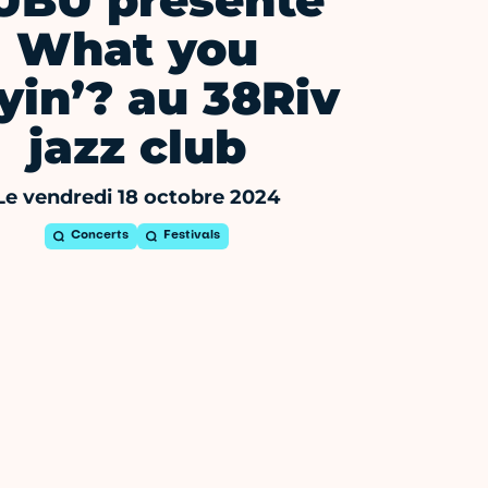
UBU présente
What you
yin’? au 38Riv
jazz club
Le vendredi 18 octobre 2024
Concerts
Festivals