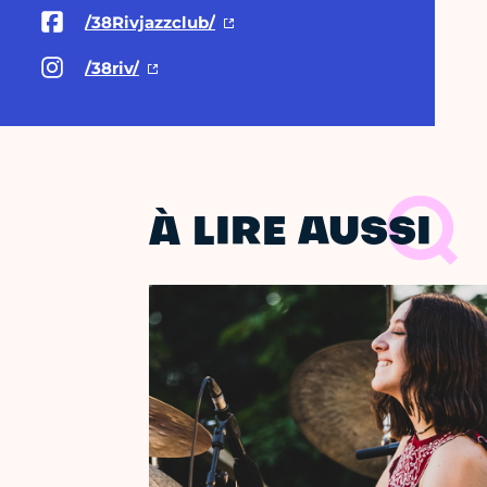
/38Rivjazzclub/
/38riv/
À LIRE AUSSI