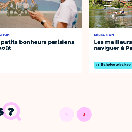
CTION
SÉLECTION
 petits bonheurs parisiens
Les meilleurs
août
naviguer à Pa
Balades urbaines
 ?