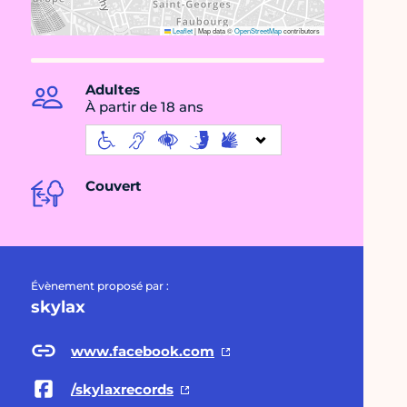
Leaflet
|
Map data ©
OpenStreetMap
contributors
Adultes
À partir de 18 ans
Couvert
Évènement proposé par :
skylax
www.facebook.com
/skylaxrecords