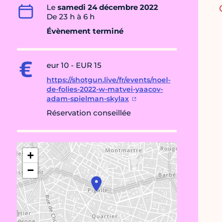
Le
samedi 24 décembre 2022
De 23 h à 6 h
Évènement terminé
eur 10 - EUR 15
https://shotgun.live/fr/events/noel-
de-folies-2022-w-matvei-yaacov-
adam-spielman-skylax
Réservation conseillée
+
−