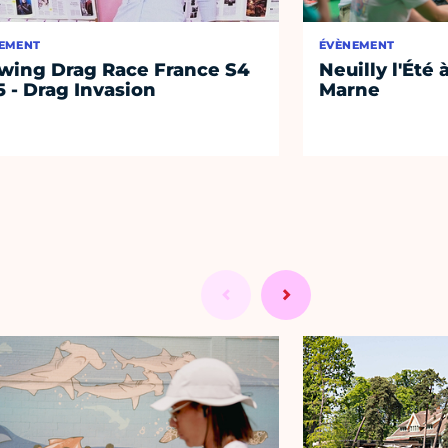
EMENT
ÉVÈNEMENT
wing Drag Race France S4
Neuilly l'Été 
5 - Drag Invasion
Marne