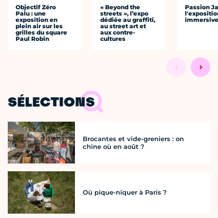
Objectif Zéro
« Beyond the
Passion J
Palu : une
streets », l’expo
l'expositio
exposition en
dédiée au graffiti,
immersiv
plein air sur les
au street art et
grilles du square
aux contre-
Paul Robin
cultures
SÉLECTIONS
Brocantes et vide-greniers : on
chine où en août ?
Où pique-niquer à Paris ?