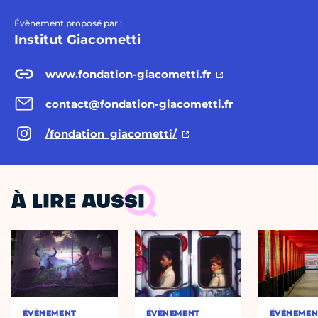
Évènement proposé par :
Institut Giacometti
www.fondation-giacometti.fr
contact@fondation-giacometti.fr
/fondation_giacometti/
À LIRE AUSSI
ÉVÈNEMENT
ÉVÈNEMENT
ÉVÈNEMEN