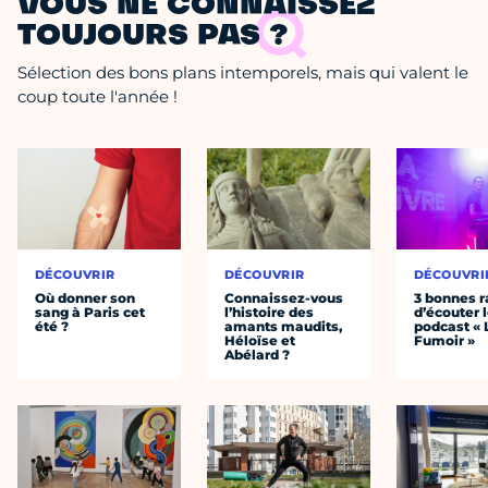
VOUS NE CONNAISSEZ
TOUJOURS PAS ?
Sélection des bons plans intemporels, mais qui valent le
coup toute l'année !
DÉCOUVRIR
DÉCOUVRIR
DÉCOUVRI
Où donner son
Connaissez-vous
3 bonnes r
sang à Paris cet
l’histoire des
d’écouter 
été ?
amants maudits,
podcast « 
Héloïse et
Fumoir »
Abélard ?