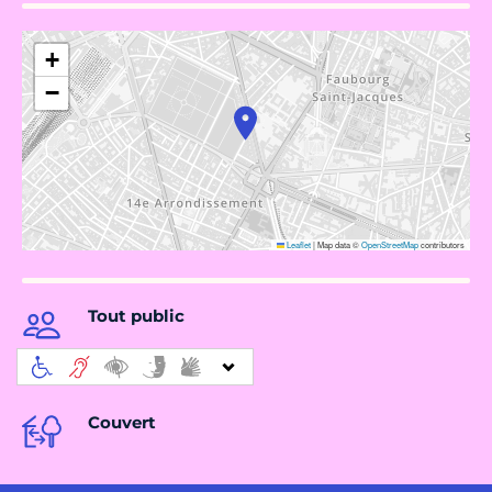
+
−
Leaflet
|
Map data ©
OpenStreetMap
contributors
Tout public
Couvert