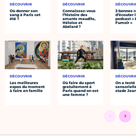
DÉCOUVRIR
DÉCOUVRIR
DÉCOUVRI
Où donner son
Connaissez-vous
3 bonnes r
sang à Paris cet
l’histoire des
d’écouter 
été ?
amants maudits,
podcast « 
Héloïse et
Fumoir »
Abélard ?
DÉCOUVRIR
DÉCOUVRIR
DÉCOUVRI
Les meilleures
Où faire du sport
On a testé 
expos du moment
gratuitement à
sensoriell
à faire en famille
Paris quand on est
stade Jea
une femme ?