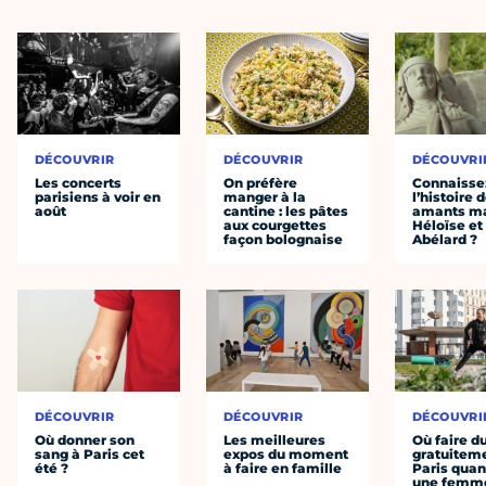
DÉCOUVRIR
DÉCOUVRIR
DÉCOUVRI
Les concerts
On préfère
Connaisse
parisiens à voir en
manger à la
l’histoire 
août
cantine : les pâtes
amants ma
aux courgettes
Héloïse et
façon bolognaise
Abélard ?
DÉCOUVRIR
DÉCOUVRIR
DÉCOUVRI
Où donner son
Les meilleures
Où faire d
sang à Paris cet
expos du moment
gratuitem
été ?
à faire en famille
Paris quan
une femm