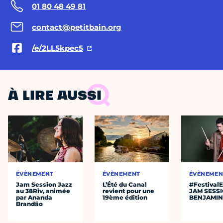
01 80 48 49 81
contact@petitbain.org
/e/2LL5kpec5
À LIRE AUSSI
ÉVÈNEMENT
ÉVÈNEMENT
ÉVÈNEMEN
Jam Session Jazz
L’Été du Canal
#Festival
au 38Riv, animée
revient pour une
JAM SESS
par Ananda
19ème édition
BENJAMIN
Brandão