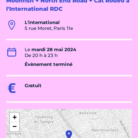
Moonfish + North End Road + Cat Rodeo à
l'International RDC
L'international
5 rue Moret, Paris 11e
Le
mardi 28 mai 2024
De 20 h à 23 h
Évènement terminé
Gratuit
+
−