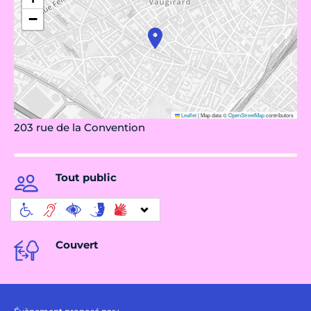
−
Leaflet
|
Map data ©
OpenStreetMap
contributors
203 rue de la Convention
Tout public
Couvert