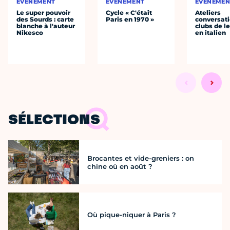
ÉVÈNEMENT
ÉVÈNEMENT
ÉVÈNEMEN
Le super pouvoir
Cycle « C'était
Ateliers
des Sourds : carte
Paris en 1970 »
conversati
blanche à l'auteur
clubs de l
Nikesco
en italien
SÉLECTIONS
Brocantes et vide-greniers : on
chine où en août ?
Où pique-niquer à Paris ?