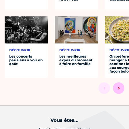
DÉCOUVRIR
DÉCOUVRIR
DÉCOUVRI
Les concerts
Les meilleures
On préfèr
parisiens à voir en
expos du moment
manger à 
août
à faire en famille
cantine : l
aux courge
façon bol
Vous êtes...