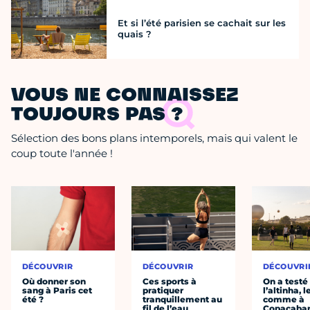
Et si l’été parisien se cachait sur les
quais ?
VOUS NE CONNAISSEZ
TOUJOURS PAS ?
Sélection des bons plans intemporels, mais qui valent le
coup toute l'année !
DÉCOUVRIR
DÉCOUVRIR
DÉCOUVRI
Où donner son
Ces sports à
On a testé
sang à Paris cet
pratiquer
l’altinha, l
été ?
tranquillement au
comme à
fil de l’eau
Copacaba