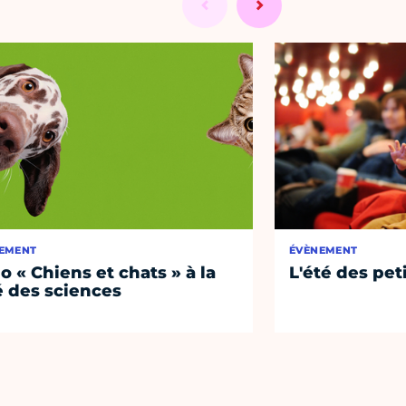
EMENT
ÉVÈNEMENT
o « Chiens et chats » à la
L'été des pet
é des sciences