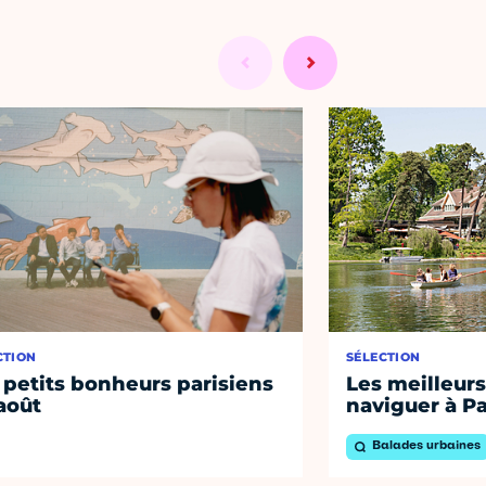
CTION
SÉLECTION
 petits bonheurs parisiens
Les meilleurs
août
naviguer à Pa
Balades urbaines