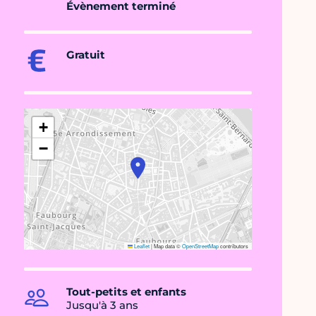
Évènement terminé
Gratuit
+
−
Leaflet
|
Map data ©
OpenStreetMap
contributors
Tout-petits et enfants
Jusqu'à 3 ans