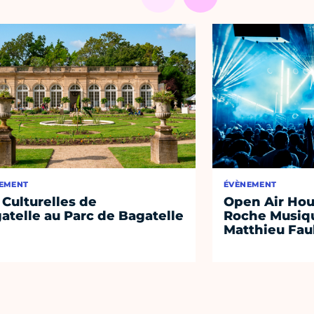
EMENT
ÉVÈNEMENT
 Culturelles de
Open Air Hou
atelle au Parc de Bagatelle
Roche Musiqu
Matthieu Fa