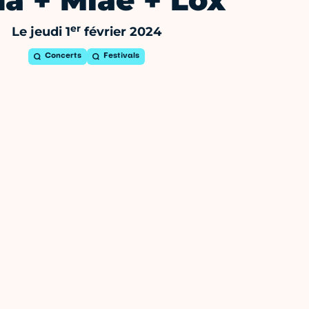
a + Miae + Lox
er
Le jeudi 1
février 2024
Concerts
Festivals