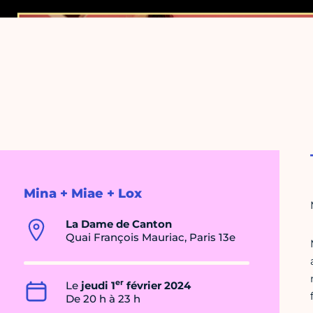
Mina + Miae + Lox
La Dame de Canton
Quai François Mauriac, Paris 13e
er
Le
jeudi 1
février 2024
De 20 h à 23 h