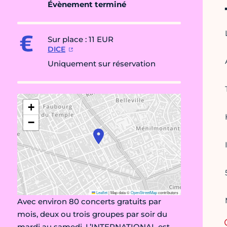
Évènement terminé
Sur place : 11 EUR
DICE
Uniquement sur réservation
+
−
Leaflet
|
Map data ©
OpenStreetMap
contributors
Avec environ 80 concerts gratuits par
mois, deux ou trois groupes par soir du
mardi au samedi, L’INTERNATIONAL est