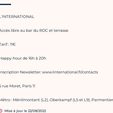
▂▂▂▂
L'INTERNATIONAL
Accès libre au bar du RDC et terrasse
Tarif : 11€
Happy-hour de 16h à 20h
Inscription Newsletter: www.linternational.fr/contacts
5 rue Moret, Paris 11
Métro : Ménilmontant (L2), Oberkampf (L5 et L9), Parmentier
Mise à jour le 22/08/2022