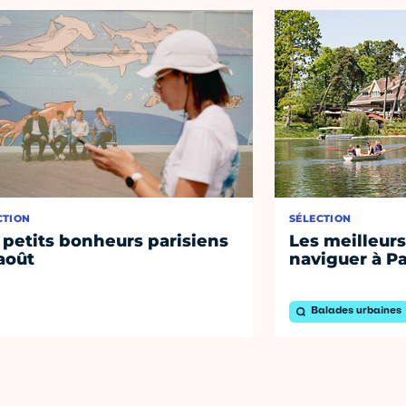
CTION
SÉLECTION
 petits bonheurs parisiens
Les meilleurs
août
naviguer à Pa
Balades urbaines