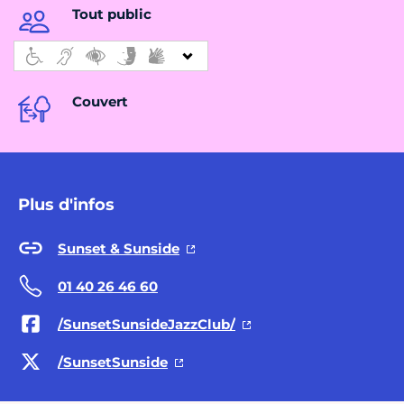
Tout public
Couvert
Plus d'infos
Sunset & Sunside
01 40 26 46 60
/SunsetSunsideJazzClub/
/SunsetSunside