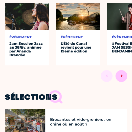
ÉVÈNEMENT
ÉVÈNEMENT
ÉVÈNEMEN
Jam Session Jazz
L’Été du Canal
#Festival
au 38Riv, animée
revient pour une
JAM SESS
par Ananda
19ème édition
BENJAMIN
Brandão
SÉLECTIONS
Brocantes et vide-greniers : on
chine où en août ?