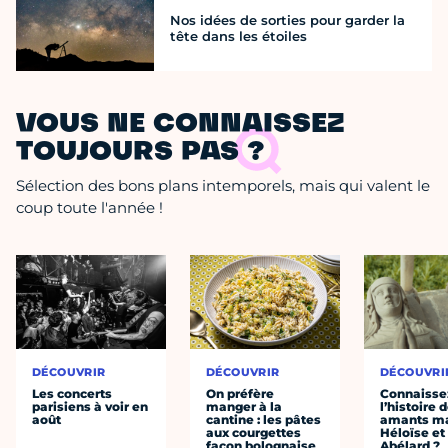
Nos idées de sorties pour garder la
tête dans les étoiles
VOUS NE CONNAISSEZ
TOUJOURS PAS ?
Sélection des bons plans intemporels, mais qui valent le
coup toute l'année !
DÉCOUVRIR
DÉCOUVRIR
DÉCOUVRI
Les concerts
On préfère
Connaisse
parisiens à voir en
manger à la
l’histoire 
août
cantine : les pâtes
amants ma
aux courgettes
Héloïse et
façon bolognaise
Abélard ?