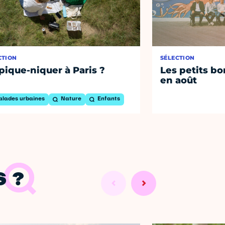
CTION
SÉLECTION
pique-niquer à Paris ?
Les petits bo
en août
alades urbaines
Nature
Enfants
 ?