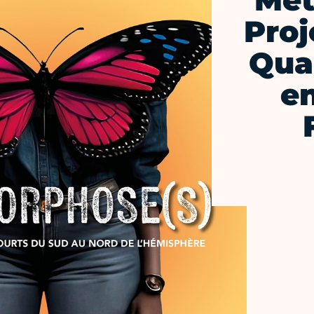
Mét
Proj
Quar
e