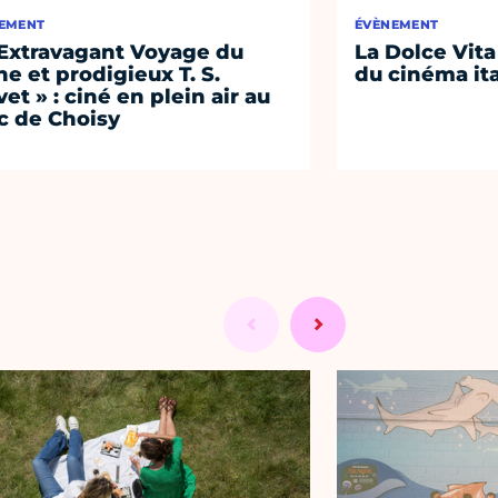
EMENT
ÉVÈNEMENT
'Extravagant Voyage du
La Dolce Vita
ne et prodigieux T. S.
du cinéma it
vet » : ciné en plein air au
c de Choisy