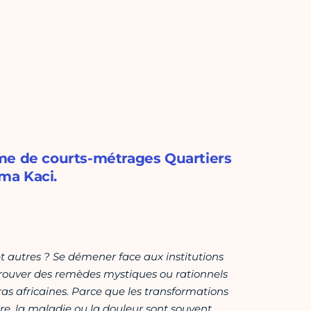
me de courts-métrages Quartiers
ima Kaci.
et autres ? Se démener face aux institutions
rouver des remèdes mystiques ou rationnels
ras africaines. Parce que les transformations
ure, la maladie ou la douleur sont souvent