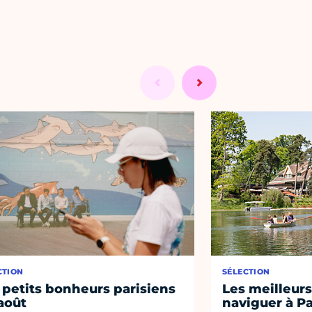
CTION
SÉLECTION
 petits bonheurs parisiens
Les meilleurs
août
naviguer à Pa