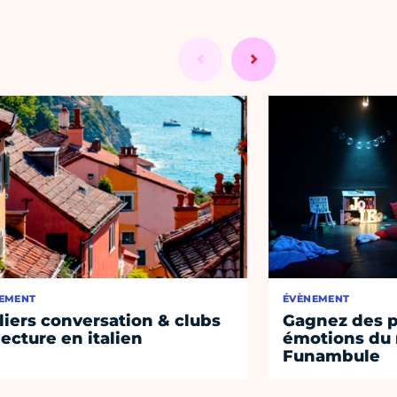
EMENT
ÉVÈNEMENT
liers conversation & clubs
Gagnez des p
lecture en italien
émotions du 
Funambule