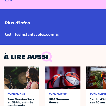
Plus d'infos
lesinstantsvoles.com
À LIRE AUSSI
ÉVÈNEMENT
ÉVÈNEMENT
ÉVÈNEMEN
Jam Session Jazz
NBA Summer
Jardin d'ét
au 38Riv, animée
House
ses 20 ans
par Ananda