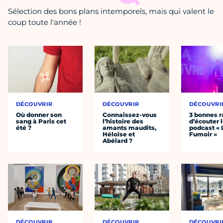
Sélection des bons plans intemporels, mais qui valent le
coup toute l'année !
DÉCOUVRIR
DÉCOUVRIR
DÉCOUVRI
Où donner son
Connaissez-vous
3 bonnes r
sang à Paris cet
l’histoire des
d’écouter 
été ?
amants maudits,
podcast « 
Héloïse et
Fumoir »
Abélard ?
DÉCOUVRIR
DÉCOUVRIR
DÉCOUVRI