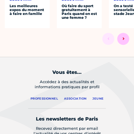
Les meilleures
Où faire du sport
On a testé 
expos du moment
gratuitement à
sensoriell
à faire en famille
Paris quand on est
stade Jea
une femme ?
Vous êtes...
Accédez à des actualités et
informations pratiques par profil
PROFESSIONNEL
ASSOCIATION
JEUNE
Les newsletters de Paris
Recevez directement par email
l'actualité de vos centres d'intérêt