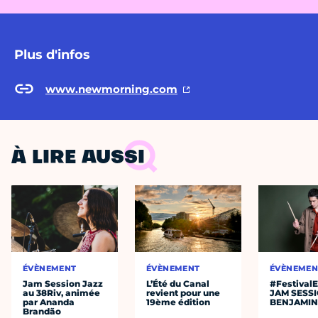
Plus d'infos
www.newmorning.com
À LIRE AUSSI
ÉVÈNEMENT
ÉVÈNEMENT
ÉVÈNEMEN
Jam Session Jazz
L’Été du Canal
#Festival
au 38Riv, animée
revient pour une
JAM SESS
par Ananda
19ème édition
BENJAMIN
Brandão