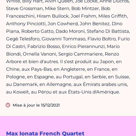
White, Billy Hart, Alvin Queen, Joe Locke, Anne Ducros,
Steve Grossman, Mike Stern, Bob Mintzer, Bob
Franceschini, Hiram Bullock, Joel Frahm, Miles Griffith,
Anthony Pinciotti, Jon Cowherd, John Benitez, Dino
Piana, Roberto Gatto, Dado Moroni, Stefano Di Battista,
Gegè Telesforo, Giovanni Tommaso, Flavio Boltro, Furio
Di Castri, Fabrizio Bosso, Enrico Pierannunzi, Mario
Biondi, Ornella Vanoni, Sergio Cammariere, Renzo
Arbore et bien d'autres. Il s'est produit au Japon, en
Chine, aux Pays-Bas, en Angleterre, en France, en
Pologne, en Espagne, au Portugal, en Serbie, en Suisse,
au Danemark, en Allemagne, aux Émirats arabes unis,
au Koweït, au Pérou et aux États-Unis d'Amérique.
Mise à jour le 15/12/2021
Max Ionata French Quartet