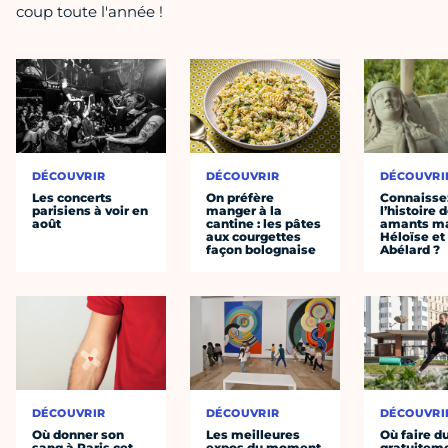
coup toute l'année !
DÉCOUVRIR
DÉCOUVRIR
DÉCOUVRI
Les concerts
On préfère
Connaisse
parisiens à voir en
manger à la
l’histoire 
août
cantine : les pâtes
amants ma
aux courgettes
Héloïse et
façon bolognaise
Abélard ?
DÉCOUVRIR
DÉCOUVRIR
DÉCOUVRI
Où donner son
Les meilleures
Où faire d
sang à Paris cet
expos du moment
gratuitem