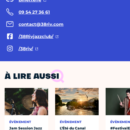
09 54 27 36 61
contact@38riv.com
/38Rivjazzclub/
/38riv/
À LIRE AUSSI
ÉVÈNEMENT
ÉVÈNEMENT
ÉVÈNEMEN
Jam Session Jazz
L’Été du Canal
#Festival