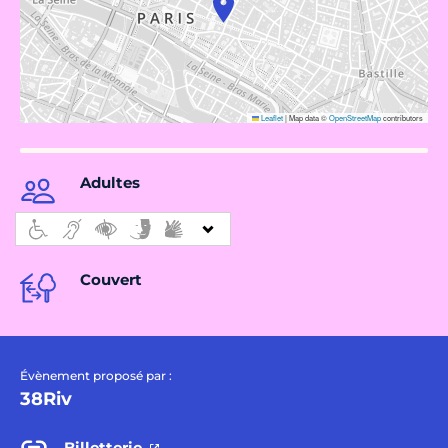
Leaflet
|
Map data ©
OpenStreetMap
contributors
Adultes
Couvert
Évènement proposé par :
38Riv
Billetterie