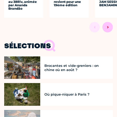
au 38Riv, animée
revient pour une
JAM SESS
par Ananda
19ème édition
BENJAMIN
Brandão
SÉLECTIONS
Brocantes et vide-greniers : on
chine où en août ?
Où pique-niquer à Paris ?