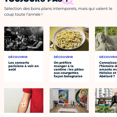
Sélection des bons plans intemporels, mais qui valent le
coup toute l'année !
DÉCOUVRIR
DÉCOUVRIR
DÉCOUVRI
Les concerts
On préfère
Connaisse
parisiens à voir en
manger à la
l’histoire 
août
cantine : les pâtes
amants ma
aux courgettes
Héloïse et
façon bolognaise
Abélard ?