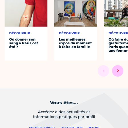
DÉCOUVRIR
DÉCOUVRIR
DÉCOUVRI
Où donner son
Les meilleures
Où faire d
sang à Paris cet
expos du moment
gratuitem
été ?
à faire en famille
Paris quan
une femm
Vous êtes...
Accédez à des actualités et
informations pratiques par profil
PROFESSIONNEL
ASSOCIATION
JEUNE