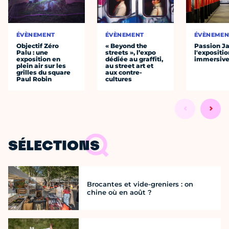
ÉVÈNEMENT
ÉVÈNEMENT
ÉVÈNEMEN
Objectif Zéro
« Beyond the
Passion J
Palu : une
streets », l’expo
l'expositio
exposition en
dédiée au graffiti,
immersiv
plein air sur les
au street art et
grilles du square
aux contre-
Paul Robin
cultures
SÉLECTIONS
Brocantes et vide-greniers : on
chine où en août ?