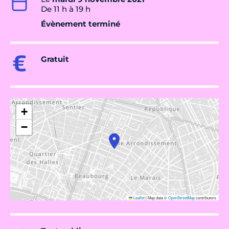
De 11 h à 19 h
Évènement terminé
Gratuit
+
−
Leaflet
|
Map data ©
OpenStreetMap
contributors