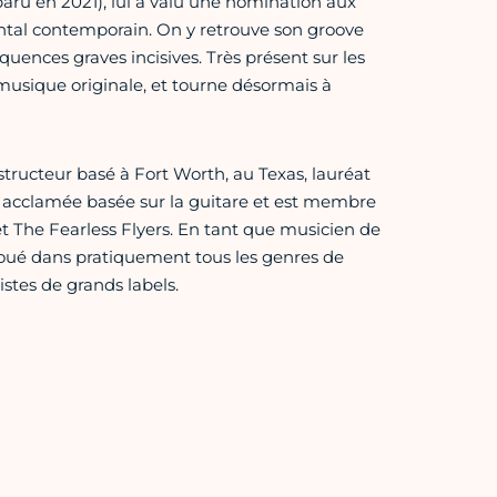
paru en 2021), lui a valu une nomination aux
tal contemporain. On y retrouve son groove
quences graves incisives. Très présent sur les
 musique originale, et tourne désormais à
structeur basé à Fort Worth, au Texas, lauréat
acclamée basée sur la guitare et est membre
 The Fearless Flyers. En tant que musicien de
t joué dans pratiquement tous les genres de
stes de grands labels.