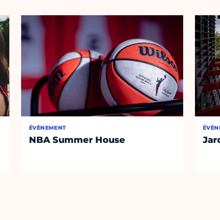
ÉVÈNEMENT
ÉVÈN
NBA Summer House
Jar