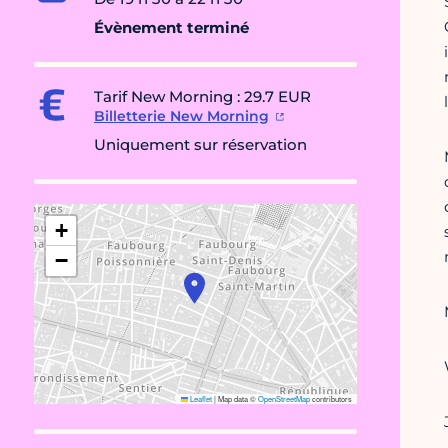
Évènement terminé
Tarif New Morning : 29.7 EUR
Billetterie New Morning
Uniquement sur réservation
+
−
Leaflet
|
Map data ©
OpenStreetMap
contributors