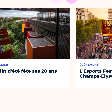
EMENT
ÉVÈNEMENT
din d'été fête ses 20 ans
L'Esports Fest
Champs-Elys