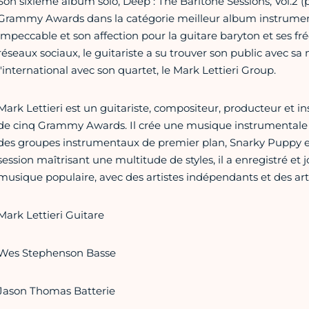
Son sixième album solo, Deep : The Baritone Sessions, Vol.2 (
Grammy Awards dans la catégorie meilleur album instrumen
impeccable et son affection pour la guitare baryton et ses fré
réseaux sociaux, le guitariste a su trouver son public avec sa
l'international avec son quartet, le Mark Lettieri Group.
Mark Lettieri est un guitariste, compositeur, producteur et in
de cinq Grammy Awards. Il crée une musique instrumentale 
des groupes instrumentaux de premier plan, Snarky Puppy et
session maîtrisant une multitude de styles, il a enregistré e
musique populaire, avec des artistes indépendants et des arti
Mark Lettieri Guitare
Wes Stephenson Basse
Jason Thomas Batterie