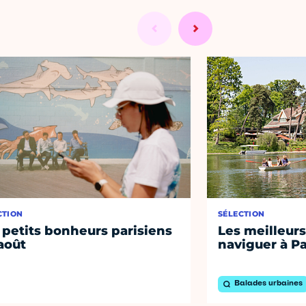
CTION
SÉLECTION
 petits bonheurs parisiens
Les meilleurs
août
naviguer à Pa
Balades urbaines