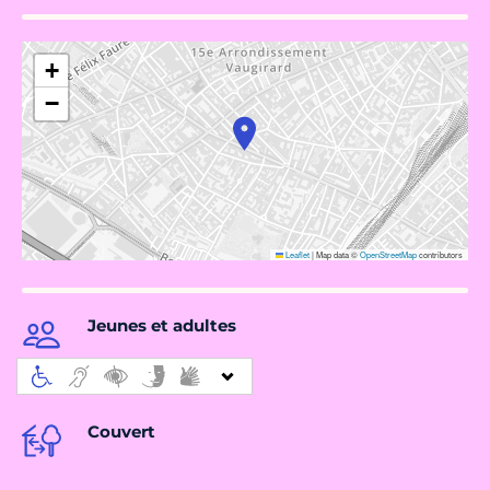
+
−
Leaflet
|
Map data ©
OpenStreetMap
contributors
Jeunes et adultes
Couvert