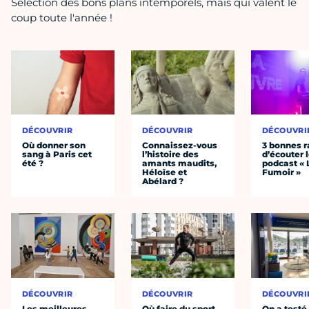
Sélection des bons plans intemporels, mais qui valent le
coup toute l'année !
DÉCOUVRIR
DÉCOUVRIR
DÉCOUVRI
Où donner son
Connaissez-vous
3 bonnes r
sang à Paris cet
l’histoire des
d’écouter 
été ?
amants maudits,
podcast « 
Héloïse et
Fumoir »
Abélard ?
DÉCOUVRIR
DÉCOUVRIR
DÉCOUVRI
Les meilleures
Où faire du sport
On a testé 