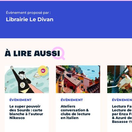
Évènement proposé par :
Librairie Le Divan
À LIRE AUSSI
ÉVÈNEMENT
ÉVÈNEMENT
ÉVÈNEMEN
Le super pouvoir
Ateliers
Lectura Fa
des Sourds : carte
conversation &
Lecture de
blanche à l'auteur
clubs de lecture
par Enza F
Nikesco
en italien
& Azuré de
Basasse 