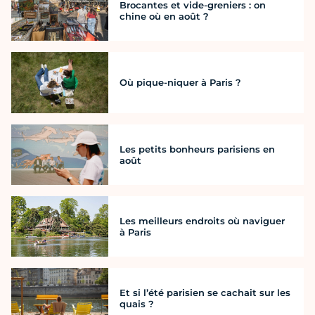
Brocantes et vide-greniers : on
chine où en août ?
Où pique-niquer à Paris ?
Les petits bonheurs parisiens en
août
Les meilleurs endroits où naviguer
à Paris
Et si l’été parisien se cachait sur les
quais ?