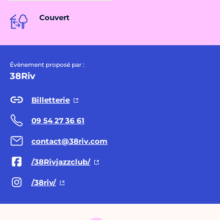
Couvert
Évènement proposé par :
38Riv
Billetterie
09 54 27 36 61
contact@38riv.com
/38Rivjazzclub/
/38riv/