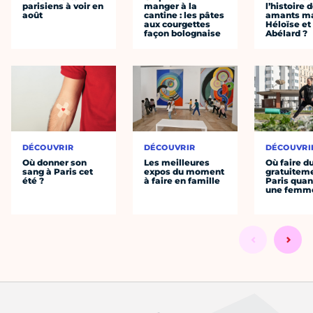
parisiens à voir en
manger à la
l’histoire 
août
cantine : les pâtes
amants ma
aux courgettes
Héloïse et
façon bolognaise
Abélard ?
DÉCOUVRIR
DÉCOUVRIR
DÉCOUVRI
Où donner son
Les meilleures
Où faire d
sang à Paris cet
expos du moment
gratuitem
été ?
à faire en famille
Paris quan
une femm