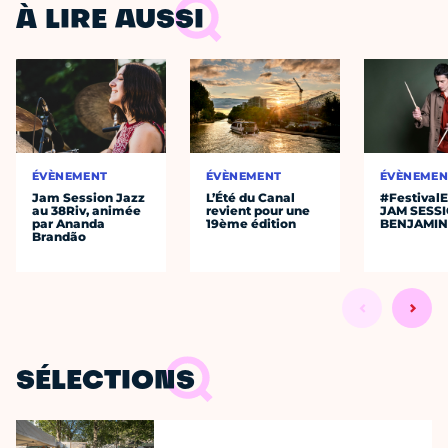
À LIRE AUSSI
ÉVÈNEMENT
ÉVÈNEMENT
ÉVÈNEMEN
Jam Session Jazz
L’Été du Canal
#Festival
au 38Riv, animée
revient pour une
JAM SESS
par Ananda
19ème édition
BENJAMIN
Brandão
SÉLECTIONS