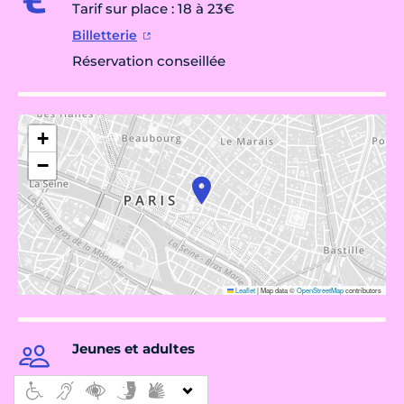
Tarif sur place : 18 à 23€
Billetterie
Réservation conseillée
+
−
Leaflet
|
Map data ©
OpenStreetMap
contributors
Jeunes et adultes