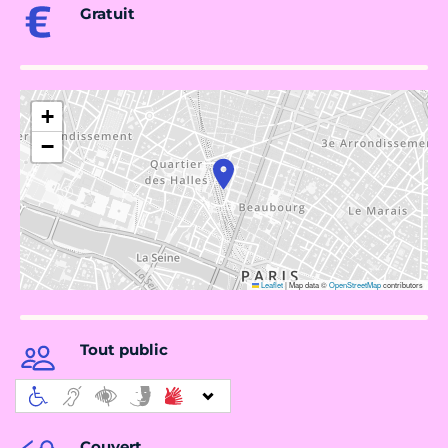
Gratuit
+
−
Leaflet
|
Map data ©
OpenStreetMap
contributors
Tout public
Couvert