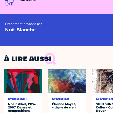
Évènement proposé par :
Nuit Blanche
À LIRE AUSSI
ÉVÈNEMENT
ÉVÈNEMENT
ÉVÈNEMEN
Noa Eshkol, 1924-
Étienne Moyat,
SHIN SUN
2007. Danse et
« Ligne de vie »
Coller - Co
compositions
Nouer