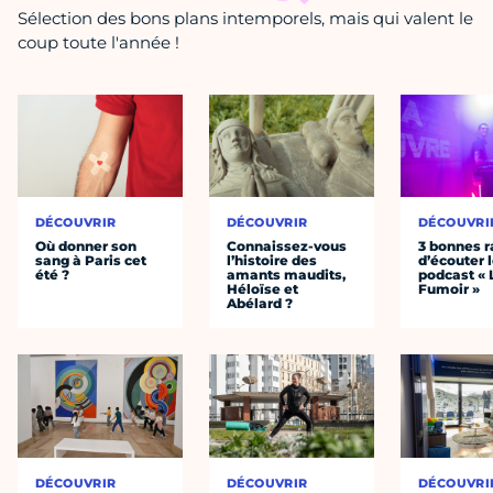
Sélection des bons plans intemporels, mais qui valent le
coup toute l'année !
DÉCOUVRIR
DÉCOUVRIR
DÉCOUVRI
Où donner son
Connaissez-vous
3 bonnes r
sang à Paris cet
l’histoire des
d’écouter 
été ?
amants maudits,
podcast « 
Héloïse et
Fumoir »
Abélard ?
DÉCOUVRIR
DÉCOUVRIR
DÉCOUVRI