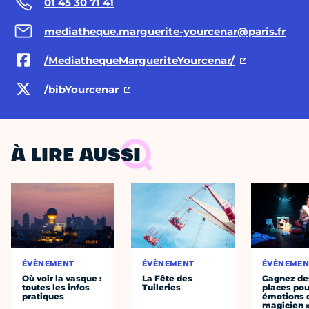
01 45 30 71 41
mediatheque.marguerite-yourcenar@paris.fr
/MediathequeMargueriteYourcenar/
/bibYourcenar
À LIRE AUSSI
ÉVÈNEMENT
ÉVÈNEMENT
ÉVÈNEMEN
Où voir la vasque :
La Fête des
Gagnez de
toutes les infos
Tuileries
places pou
pratiques
émotions 
magicien 