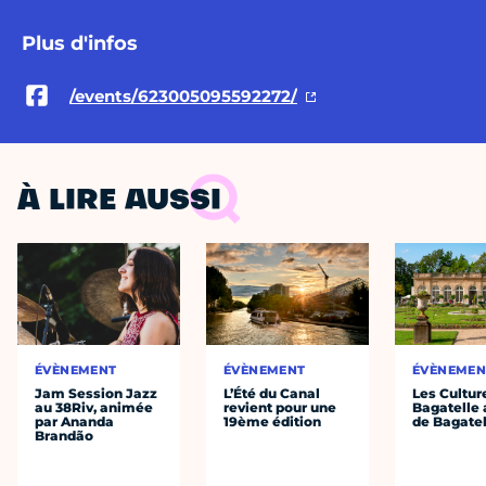
Plus d'infos
/events/623005095592272/
À LIRE AUSSI
ÉVÈNEMENT
ÉVÈNEMENT
ÉVÈNEMEN
Jam Session Jazz
L’Été du Canal
Les Cultur
au 38Riv, animée
revient pour une
Bagatelle 
par Ananda
19ème édition
de Bagatel
Brandão