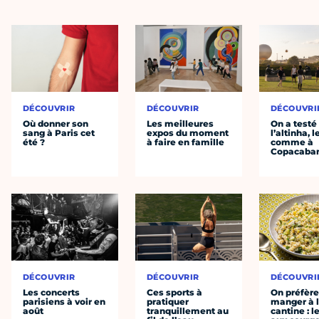
DÉCOUVRIR
DÉCOUVRIR
DÉCOUVRI
Où donner son
Les meilleures
On a testé
sang à Paris cet
expos du moment
l’altinha, l
été ?
à faire en famille
comme à
Copacaba
DÉCOUVRIR
DÉCOUVRIR
DÉCOUVRI
Les concerts
Ces sports à
On préfèr
parisiens à voir en
pratiquer
manger à 
août
tranquillement au
cantine : l