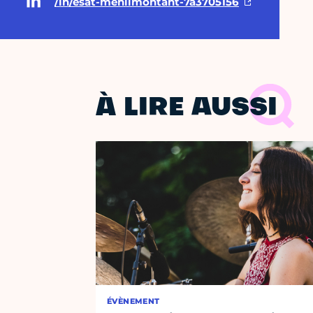
/in/esat-menilmontant-7a3705156
À LIRE AUSSI
ÉVÈNEMENT