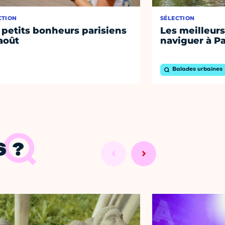
CTION
SÉLECTION
 petits bonheurs parisiens
Les meilleurs
août
naviguer à Pa
Balades urbaines
 ?