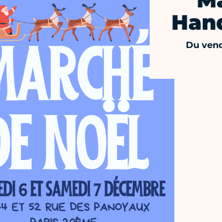
Ma
Hand
Du vend