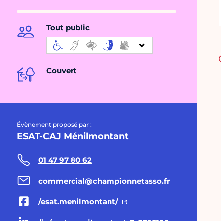
Tout public
Couvert
Évènement proposé par :
ESAT-CAJ Ménilmontant
01 47 97 80 62
commercial@championnetasso.fr
/esat.menilmontant/