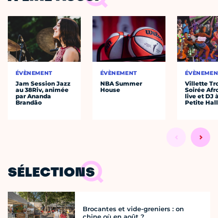
ÉVÈNEMENT
ÉVÈNEMENT
ÉVÈNEMEN
Jam Session Jazz
NBA Summer
Villette Tr
au 38Riv, animée
House
Soirée Afr
par Ananda
live et DJ 
Brandão
Petite Hal
SÉLECTIONS
Brocantes et vide-greniers : on
chine où en août ?