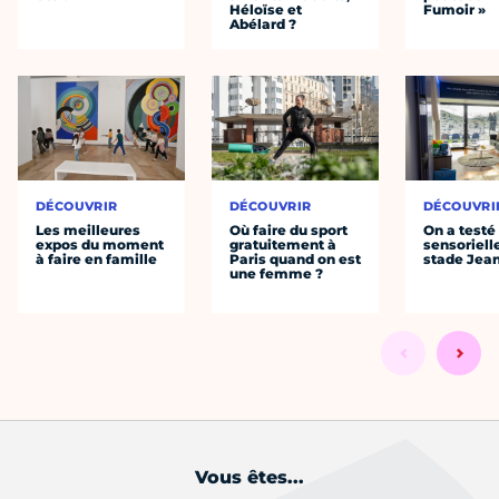
Héloïse et
Fumoir »
Abélard ?
DÉCOUVRIR
DÉCOUVRIR
DÉCOUVRI
Les meilleures
Où faire du sport
On a testé 
expos du moment
gratuitement à
sensoriell
à faire en famille
Paris quand on est
stade Jea
une femme ?
Vous êtes...