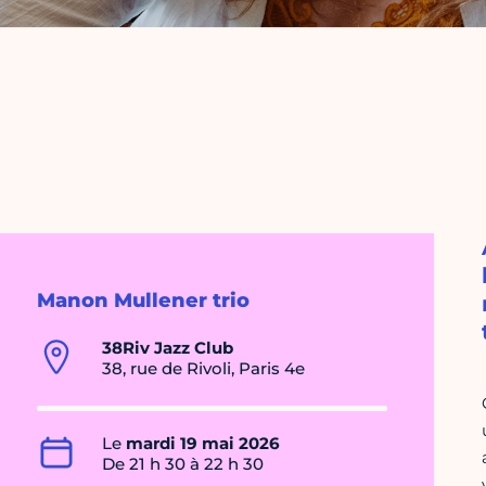
Manon Mullener trio
38Riv Jazz Club
38, rue de Rivoli, Paris 4e
Le
mardi 19 mai 2026
De 21 h 30 à 22 h 30