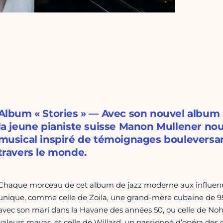
Album « Stories » — Avec son nouvel album «
la jeune pianiste suisse Manon Mullener 
musical inspiré de témoignages bouleversa
travers le monde.
Chaque morceau de cet album de jazz moderne aux influence
unique, comme celle de Zoila, une grand-mère cubaine de 95 
avec son mari dans la Havane des années 50, ou celle de Noh
valeurs mayas, et celle de Willard, un passionné d’opéra de