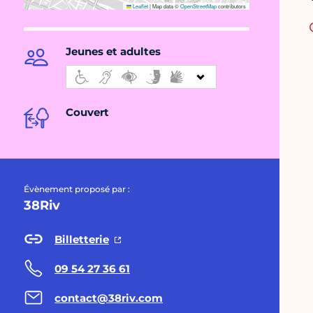
Leaflet
|
Map data ©
OpenStreetMap
contributors
Jeunes et adultes
Couvert
Évènement proposé par :
38Riv
Billetterie
09 54 27 36 61
contact@38riv.com