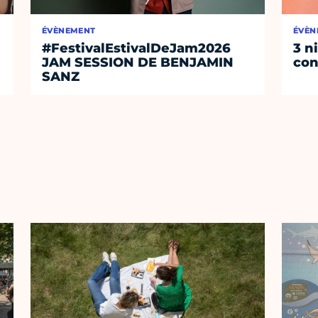
ÉVÈNEMENT
ÉVÈN
#FestivalEstivalDeJam2026
3 n
JAM SESSION DE BENJAMIN
con
SANZ