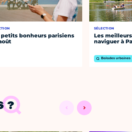
CTION
SÉLECTION
 petits bonheurs parisiens
Les meilleurs
août
naviguer à Pa
Balades urbaines
 ?