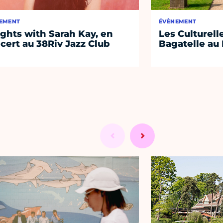
EMENT
ÉVÈNEMENT
ights with Sarah Kay, en
Les Culturell
cert au 38Riv Jazz Club
Bagatelle au 