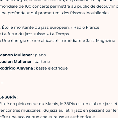
mondiale de 100 concerts permettra au public de découvrir ce
une profondeur qui promettent des frissons inoubliables.
« Étoile montante du jazz européen. » Radio France
« Le futur du jazz suisse. » Le Temps
« Une énergie et une efficacité immédiate. » Jazz Magazine
Manon Mullener
: piano
Lucien Mullener
: batterie
Rodrigo Aravena
: basse électrique
---
Le 38Riv :
Situé en plein coeur du Marais, le 38Riv est un club de jazz et 
rencontres musicales : du jazz au latin jazz en passant par le
offre une acoustique chaleureuse et authentique.