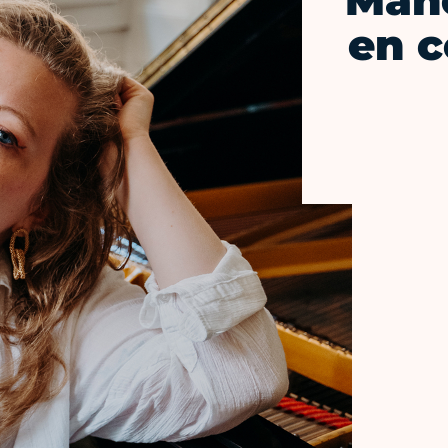
Mano
en c