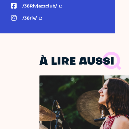
/38Rivjazzclub/
/38riv/
À LIRE AUSSI