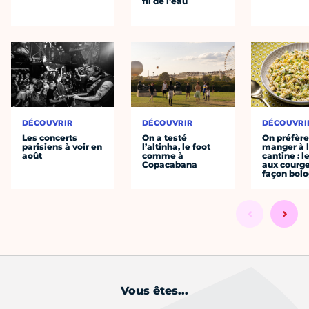
fil de l’eau
DÉCOUVRIR
DÉCOUVRIR
DÉCOUVRI
Les concerts
On a testé
On préfèr
parisiens à voir en
l’altinha, le foot
manger à 
août
comme à
cantine : l
Copacabana
aux courge
façon bol
Vous êtes...