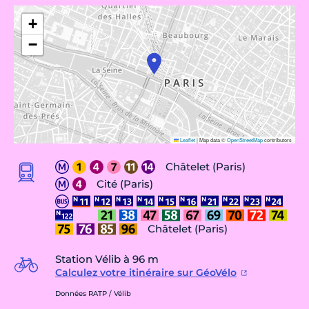
+
−
Leaflet
|
Map data ©
OpenStreetMap
contributors
Châtelet (Paris)
Cité (Paris)
Châtelet (Paris)
Station Vélib à 96 m
Calculez votre itinéraire sur GéoVélo
Données RATP / Vélib