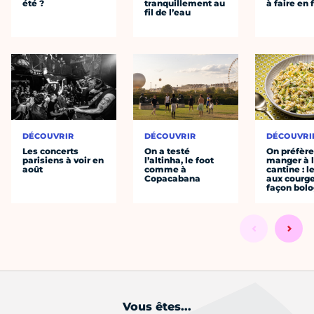
été ?
tranquillement au
à faire en 
fil de l’eau
DÉCOUVRIR
DÉCOUVRIR
DÉCOUVRI
Les concerts
On a testé
On préfèr
parisiens à voir en
l’altinha, le foot
manger à 
août
comme à
cantine : l
Copacabana
aux courge
façon bol
Vous êtes...