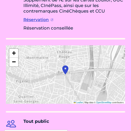
Illimité, CInéPass, ainsi que sur les
contremarques CinéChèques et CCU
Réservation
Réservation conseillée
+
−
Leaflet
|
Map data ©
OpenStreetMap
contributors
Tout public