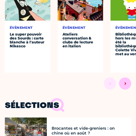
ÉVÈNEMENT
ÉVÈNEMENT
ÉVÈNEMEN
Le super pouvoir
Ateliers
Bibliothè
des Sourds : carte
conversation &
hors les mu
blanche à l'auteur
clubs de lecture
été la
Nikesco
en italien
bibliothèq
Colette Viv
met au vert
SÉLECTIONS
Brocantes et vide-greniers : on
chine où en août ?