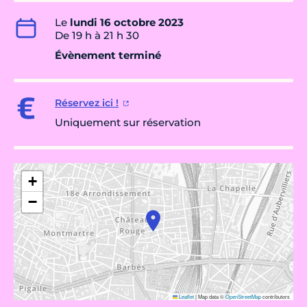
Le
lundi 16 octobre 2023
De 19 h à 21 h 30
Évènement terminé
Réservez ici !
Uniquement sur réservation
+
−
Leaflet
|
Map data ©
OpenStreetMap
contributors