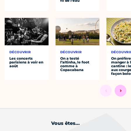
fil de l’eau
DÉCOUVRIR
DÉCOUVRIR
DÉCOUVRI
Les concerts
On a testé
On préfèr
parisiens à voir en
l’altinha, le foot
manger à 
août
comme à
cantine : l
Copacabana
aux courge
façon bol
Vous êtes...