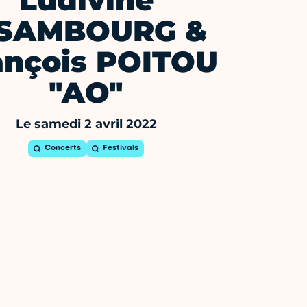
Ludivine
SSAMBOURG &
ançois POITOU
"AO"
Le samedi 2 avril 2022
Concerts
Festivals