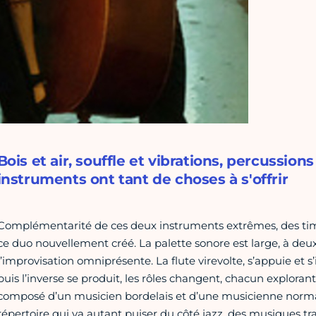
Bois et air, souffle et vibrations, percussio
instruments ont tant de choses à s'offrir
Complémentarité de ces deux instruments extrêmes, des timb
ce duo nouvellement créé. La palette sonore est large, à deux 
l’improvisation omniprésente. La flute virevolte, s’appuie et s
puis l’inverse se produit, les rôles changent, chacun explorant
composé d’un musicien bordelais et d’une musicienne normand
répertoire qui va autant puiser du côté jazz, des musiques t