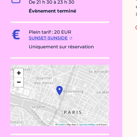
De 21 h 30 à 23 h 30
Évènement terminé
Plein tarif : 20 EUR
SUNSET-SUNSIDE
Uniquement sur réservation
+
−
Leaflet
|
Map data ©
OpenStreetMap
contributors