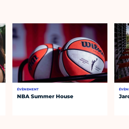
ÉVÈNEMENT
ÉVÈN
NBA Summer House
Jar