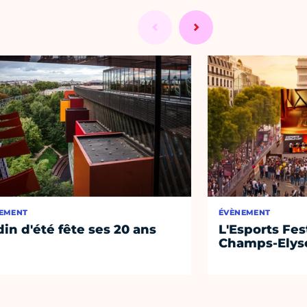
EMENT
ÉVÈNEMENT
din d'été fête ses 20 ans
L'Esports Fest
Champs-Elys