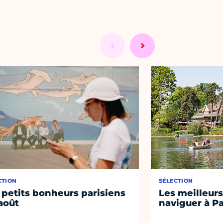
CTION
SÉLECTION
 petits bonheurs parisiens
Les meilleurs
août
naviguer à Pa