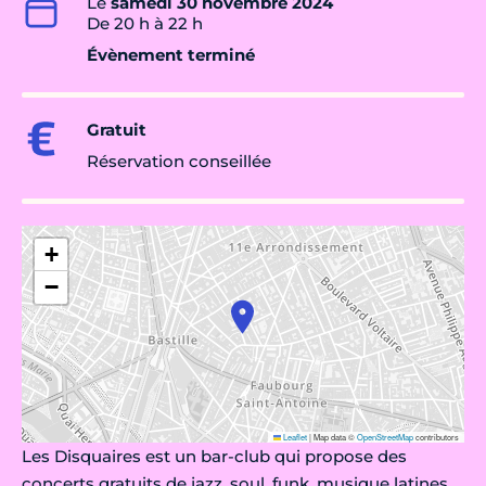
Le
samedi 30 novembre 2024
De 20 h à 22 h
Évènement terminé
Gratuit
Réservation conseillée
+
−
Leaflet
|
Map data ©
OpenStreetMap
contributors
Les Disquaires est un bar-club qui propose des
concerts gratuits de jazz, soul, funk, musique latines