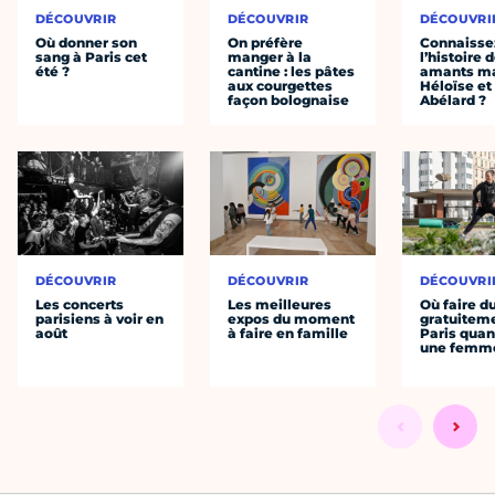
DÉCOUVRIR
DÉCOUVRIR
DÉCOUVRI
Où donner son
On préfère
Connaisse
sang à Paris cet
manger à la
l’histoire 
été ?
cantine : les pâtes
amants ma
aux courgettes
Héloïse et
façon bolognaise
Abélard ?
DÉCOUVRIR
DÉCOUVRIR
DÉCOUVRI
Les concerts
Les meilleures
Où faire d
parisiens à voir en
expos du moment
gratuitem
août
à faire en famille
Paris quan
une femm