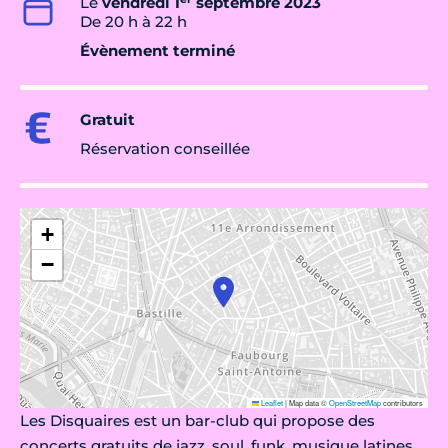
Le
vendredi 1
septembre 2023
De 20 h à 22 h
Évènement terminé
Gratuit
Réservation conseillée
+
−
Leaflet
|
Map data ©
OpenStreetMap
contributors
Les Disquaires est un bar-club qui propose des
concerts gratuits de jazz, soul, funk, musique latines