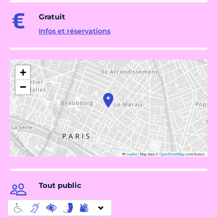
Gratuit
Infos et réservations
+
−
Leaflet
|
Map data ©
OpenStreetMap
contributors
Tout public