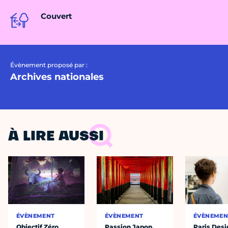
Couvert
Évènement proposé par :
Archives nationales
À LIRE AUSSI
ÉVÈNEMENT
ÉVÈNEMENT
ÉVÈNEMEN
Objectif Zéro
Passion Japon,
Paris Desi