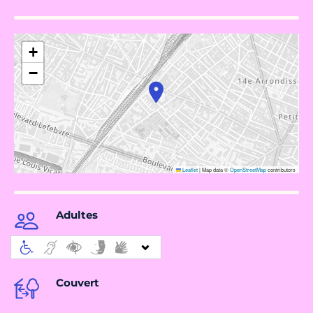
+
−
Leaflet
|
Map data ©
OpenStreetMap
contributors
Adultes
Couvert