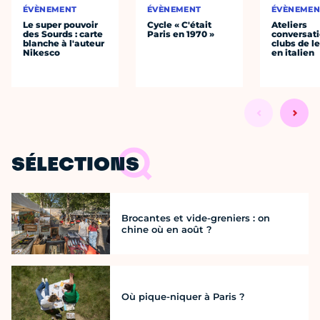
ÉVÈNEMENT
ÉVÈNEMENT
ÉVÈNEMEN
Le super pouvoir
Cycle « C'était
Ateliers
des Sourds : carte
Paris en 1970 »
conversati
blanche à l'auteur
clubs de l
Nikesco
en italien
SÉLECTIONS
Brocantes et vide-greniers : on
chine où en août ?
Où pique-niquer à Paris ?