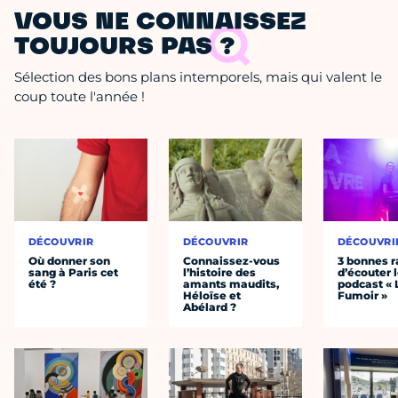
VOUS NE CONNAISSEZ
TOUJOURS PAS ?
Sélection des bons plans intemporels, mais qui valent le
coup toute l'année !
DÉCOUVRIR
DÉCOUVRIR
DÉCOUVRI
Où donner son
Connaissez-vous
3 bonnes r
sang à Paris cet
l’histoire des
d’écouter 
été ?
amants maudits,
podcast « 
Héloïse et
Fumoir »
Abélard ?