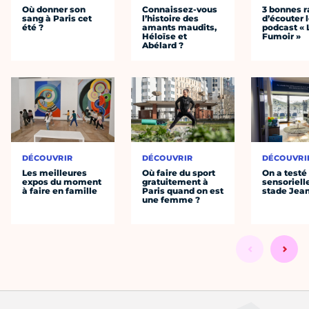
Où donner son
Connaissez-vous
3 bonnes r
sang à Paris cet
l’histoire des
d’écouter 
été ?
amants maudits,
podcast « 
Héloïse et
Fumoir »
Abélard ?
DÉCOUVRIR
DÉCOUVRIR
DÉCOUVRI
Les meilleures
Où faire du sport
On a testé 
expos du moment
gratuitement à
sensoriell
à faire en famille
Paris quand on est
stade Jea
une femme ?