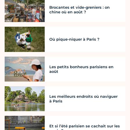
Brocantes et vide-greniers : on
chine où en août ?
Où pique-niquer à Paris ?
Les petits bonheurs parisiens en
août
Les meilleurs endroits où naviguer
à Paris
Et si l’été parisien se cachait sur les