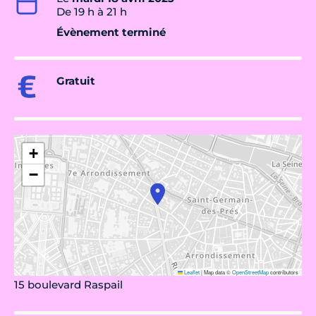
De 19 h à 21 h
Évènement terminé
Gratuit
+
−
Leaflet
|
Map data ©
OpenStreetMap
contributors
15 boulevard Raspail