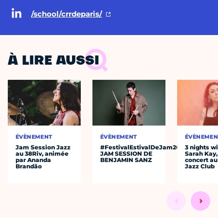
/school/crrdeparis/
À LIRE AUSSI
ÉVÈNEMENT
ÉVÈNEMENT
ÉVÈNEMEN
Jam Session Jazz
#FestivalEstivalDeJam2026
3 nights w
au 38Riv, animée
JAM SESSION DE
Sarah Kay,
par Ananda
BENJAMIN SANZ
concert au
Brandão
Jazz Club