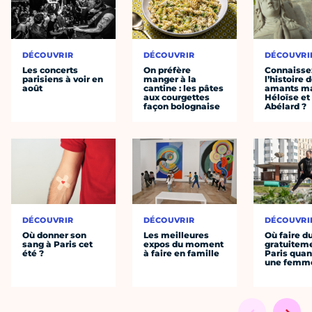
DÉCOUVRIR
DÉCOUVRIR
DÉCOUVRI
Les concerts
On préfère
Connaisse
parisiens à voir en
manger à la
l’histoire 
août
cantine : les pâtes
amants ma
aux courgettes
Héloïse et
façon bolognaise
Abélard ?
DÉCOUVRIR
DÉCOUVRIR
DÉCOUVRI
Où donner son
Les meilleures
Où faire d
sang à Paris cet
expos du moment
gratuitem
été ?
à faire en famille
Paris quan
une femm