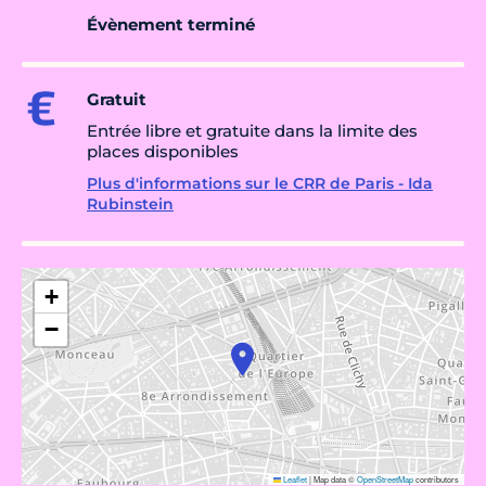
Évènement terminé
Gratuit
Entrée libre et gratuite dans la limite des
places disponibles
Plus d'informations sur le CRR de Paris - Ida
Rubinstein
+
−
Leaflet
|
Map data ©
OpenStreetMap
contributors