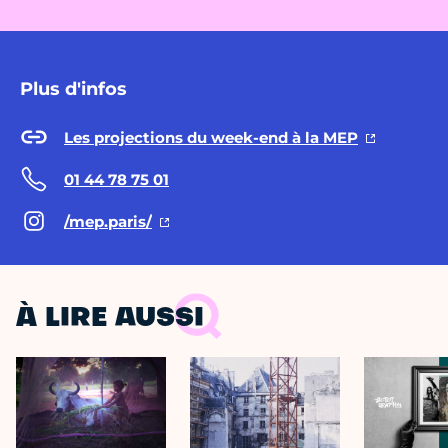
Plus d'infos
Les projections du week-end à la MEP
01 44 78 75 01
/mep.paris/
À LIRE AUSSI