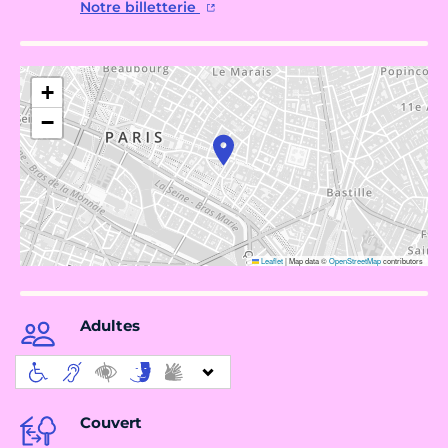
Notre billetterie
+
−
Leaflet
|
Map data ©
OpenStreetMap
contributors
Adultes
Couvert