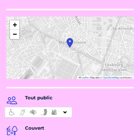
+
−
Leaflet
|
Map data ©
OpenStreetMap
contributors
Tout public
Couvert