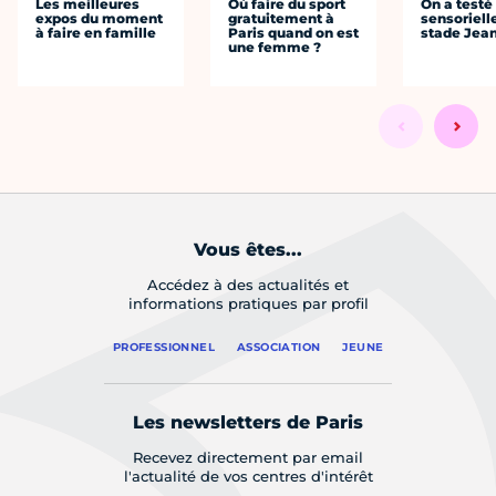
Les meilleures
Où faire du sport
On a testé 
expos du moment
gratuitement à
sensoriell
à faire en famille
Paris quand on est
stade Jea
une femme ?
Vous êtes...
Accédez à des actualités et
informations pratiques par profil
PROFESSIONNEL
ASSOCIATION
JEUNE
Les newsletters de Paris
Recevez directement par email
l'actualité de vos centres d'intérêt