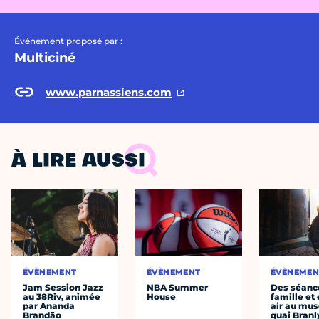
Évènement proposé par :
Multiciné
www.parnassiens.com
À LIRE AUSSI
ÉVÈNEMENT
ÉVÈNEMENT
ÉVÈNEMEN
Jam Session Jazz
NBA Summer
Des séanc
au 38Riv, animée
House
famille et 
par Ananda
air au mu
Brandão
quai Branl