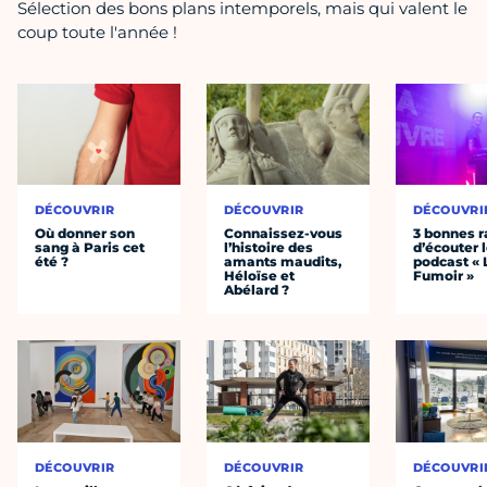
Sélection des bons plans intemporels, mais qui valent le
coup toute l'année !
DÉCOUVRIR
DÉCOUVRIR
DÉCOUVRI
Où donner son
Connaissez-vous
3 bonnes r
sang à Paris cet
l’histoire des
d’écouter 
été ?
amants maudits,
podcast « 
Héloïse et
Fumoir »
Abélard ?
DÉCOUVRIR
DÉCOUVRIR
DÉCOUVRI