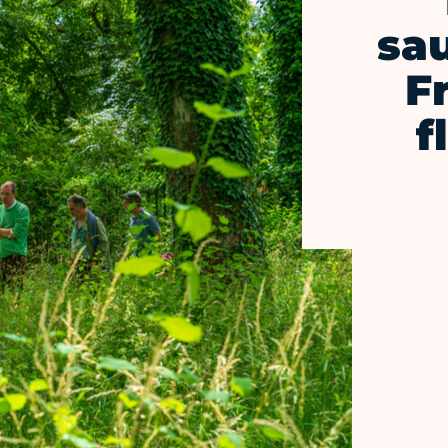
sau
F
f