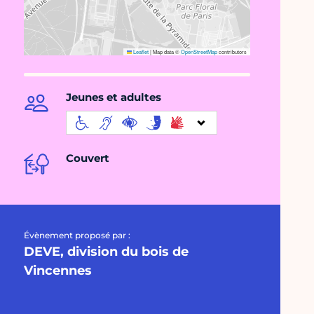
Leaflet
|
Map data ©
OpenStreetMap
contributors
Jeunes et adultes
Couvert
Évènement proposé par :
DEVE, division du bois de
Vincennes