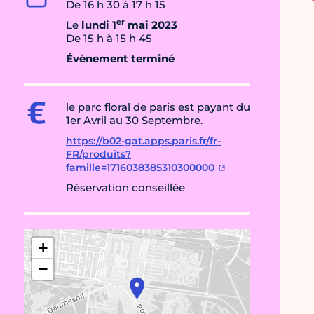
De 16 h 30 à 17 h 15
er
Le
lundi 1
mai 2023
De 15 h à 15 h 45
Évènement terminé
le parc floral de paris est payant du
1er Avril au 30 Septembre.
https://b02-gat.apps.paris.fr/fr-
FR/produits?
famille=1716038385310300000
Réservation conseillée
+
−