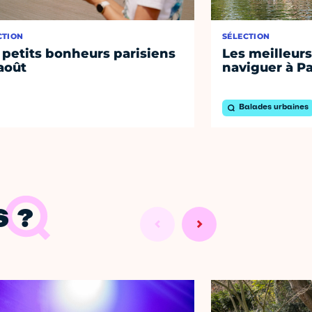
CTION
SÉLECTION
 petits bonheurs parisiens
Les meilleurs
août
naviguer à Pa
Balades urbaines
 ?