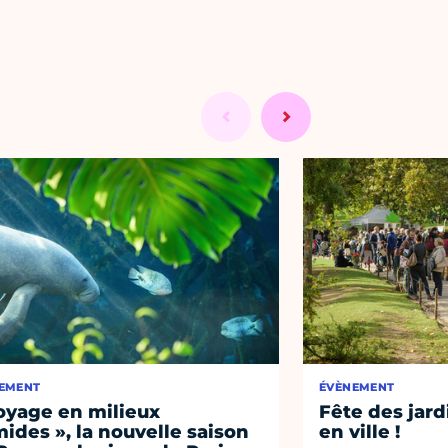
EMENT
ÉVÈNEMENT
oyage en milieux
Fête des jard
ides », la nouvelle saison
en ville !