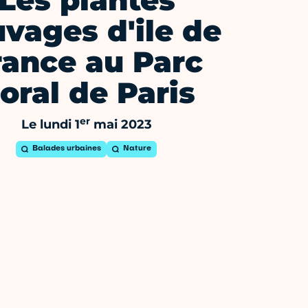
Les plantes
vages d'ile de
rance au Parc
loral de Paris
er
Le lundi 1
mai 2023
Balades urbaines
Nature