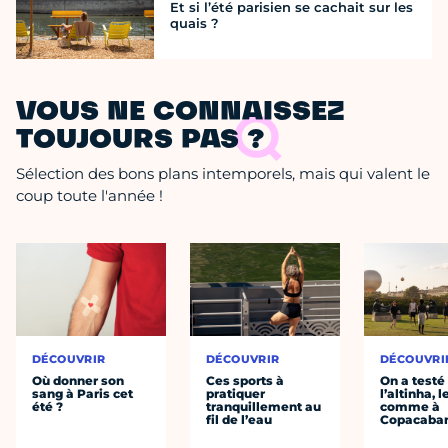
Et si l’été parisien se cachait sur les
quais ?
VOUS NE CONNAISSEZ
TOUJOURS PAS ?
Sélection des bons plans intemporels, mais qui valent le
coup toute l'année !
DÉCOUVRIR
DÉCOUVRIR
DÉCOUVRI
Où donner son
Ces sports à
On a testé
sang à Paris cet
pratiquer
l’altinha, l
été ?
tranquillement au
comme à
fil de l’eau
Copacaba