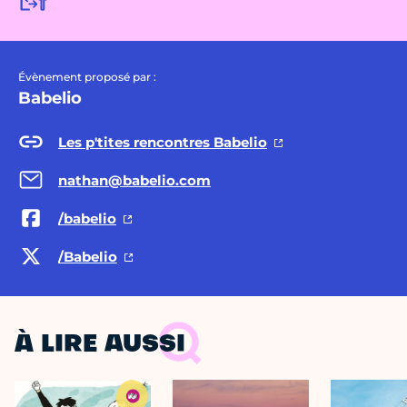
Évènement proposé par :
Babelio
Les p'tites rencontres Babelio
nathan@babelio.com
/babelio
/Babelio
À LIRE AUSSI