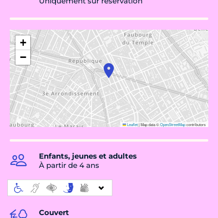
Uniquement sur réservation
+
−
Leaflet
|
Map data ©
OpenStreetMap
contributors
Enfants, jeunes et adultes
À partir de 4 ans
Couvert