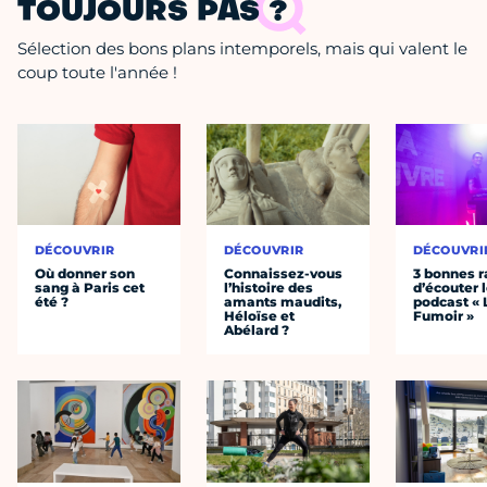
TOUJOURS PAS ?
Sélection des bons plans intemporels, mais qui valent le
coup toute l'année !
DÉCOUVRIR
DÉCOUVRIR
DÉCOUVRI
Où donner son
Connaissez-vous
3 bonnes r
sang à Paris cet
l’histoire des
d’écouter 
été ?
amants maudits,
podcast « 
Héloïse et
Fumoir »
Abélard ?