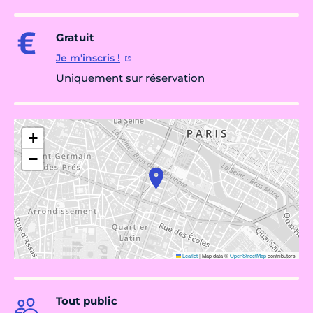
Gratuit
Je m'inscris !
Uniquement sur réservation
+
−
Leaflet
|
Map data ©
OpenStreetMap
contributors
Tout public