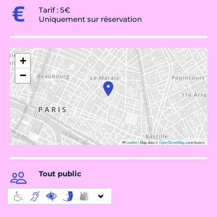
Tarif : 5€
Uniquement sur réservation
+
−
Leaflet
|
Map data ©
OpenStreetMap
contributors
Tout public