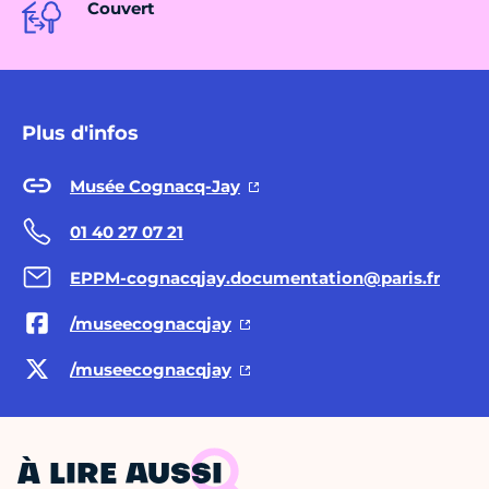
Couvert
Plus d'infos
Musée Cognacq-Jay
01 40 27 07 21
EPPM-cognacqjay.documentation@paris.fr
/museecognacqjay
/museecognacqjay
À LIRE AUSSI