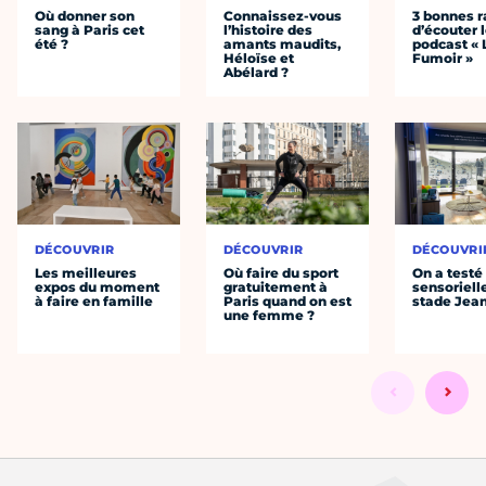
Où donner son
Connaissez-vous
3 bonnes r
sang à Paris cet
l’histoire des
d’écouter 
été ?
amants maudits,
podcast « 
Héloïse et
Fumoir »
Abélard ?
DÉCOUVRIR
DÉCOUVRIR
DÉCOUVRI
Les meilleures
Où faire du sport
On a testé 
expos du moment
gratuitement à
sensoriell
à faire en famille
Paris quand on est
stade Jea
une femme ?