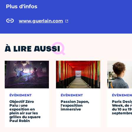
Plus d'infos
www.guerlain.com
À LIRE AUSSI
ÉVÈNEMENT
ÉVÈNEMENT
ÉVÈNEMEN
Objectif Zéro
Passion Japon,
Paris Desi
Palu : une
l'exposition
Week, de r
exposition en
immersive
du 10 au 19
plein air sur les
septembr
grilles du square
Paul Robin