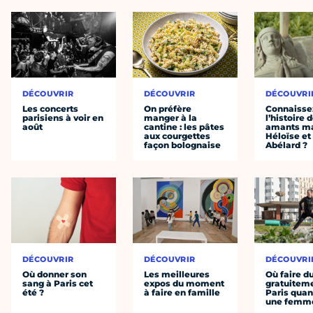
DÉCOUVRIR
DÉCOUVRIR
DÉCOUVRI
Les concerts
On préfère
Connaisse
parisiens à voir en
manger à la
l’histoire 
août
cantine : les pâtes
amants ma
aux courgettes
Héloïse et
façon bolognaise
Abélard ?
DÉCOUVRIR
DÉCOUVRIR
DÉCOUVRI
Où donner son
Les meilleures
Où faire d
sang à Paris cet
expos du moment
gratuitem
été ?
à faire en famille
Paris quan
une femm