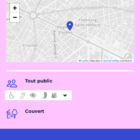
+
−
Leaflet
|
Map data ©
OpenStreetMap
contributors
Tout public
Couvert