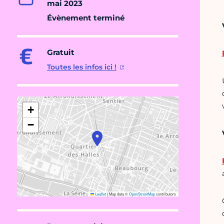
mai 2023
Évènement terminé
Gratuit
Toutes les infos ici !
+
−
Leaflet
|
Map data ©
OpenStreetMap
contributors