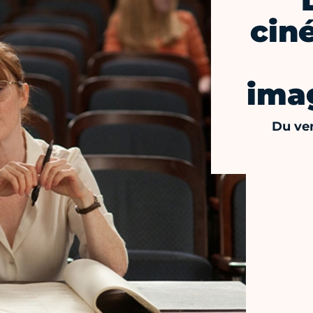
cin
imag
Du ven