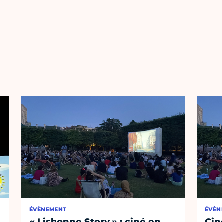
ÉVÈNEMENT
ÉVÈN
« Lisbonne Story » : ciné en
Cin