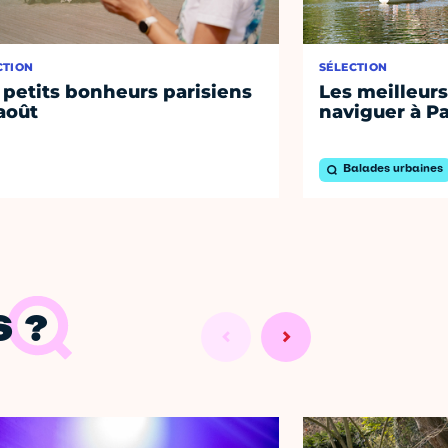
CTION
SÉLECTION
 petits bonheurs parisiens
Les meilleurs
août
naviguer à Pa
Balades urbaines
 ?