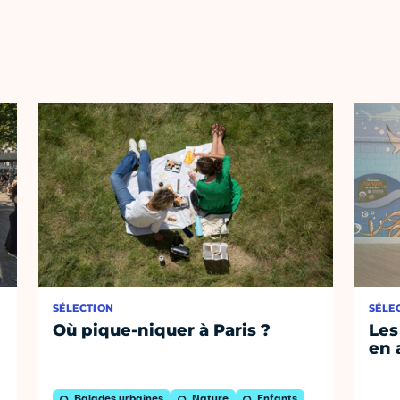
SÉLECTION
SÉLE
Où pique-niquer à Paris ?
Les
en 
Balades urbaines
Nature
Enfants