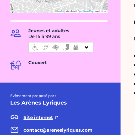
Leaflet
|
Map data ©
OpenStreetMap
contributors
Jeunes et adultes
De 15 à 99 ans
Couvert
Évènement proposé par :
Les Arènes Lyriques
Site internet
contact@areneslyriques.com