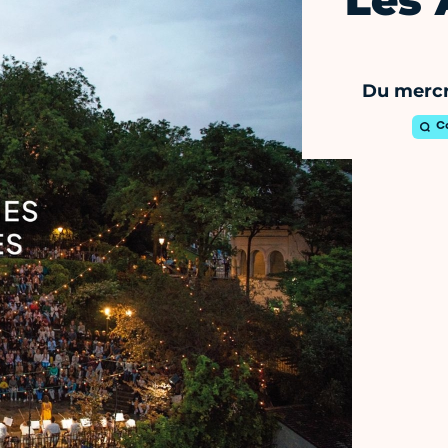
Les 
Du mercre
C