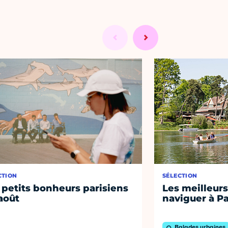
CTION
SÉLECTION
 petits bonheurs parisiens
Les meilleurs
août
naviguer à Pa
Balades urbaines