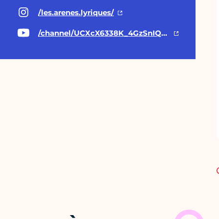
/les.arenes.lyriques/
/channel/UCXcX6338K_4GzSnIQMGRkvg