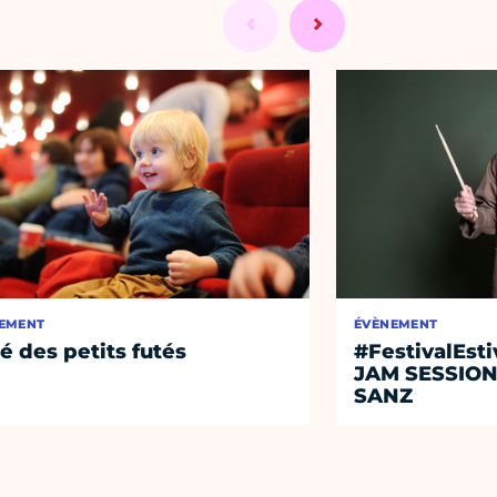
EMENT
ÉVÈNEMENT
té des petits futés
#FestivalEst
JAM SESSIO
SANZ