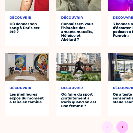
DÉCOUVRIR
DÉCOUVRIR
DÉCOUVRI
Où donner son
Connaissez-vous
3 bonnes r
sang à Paris cet
l’histoire des
d’écouter 
été ?
amants maudits,
podcast « 
Héloïse et
Fumoir »
Abélard ?
DÉCOUVRIR
DÉCOUVRIR
DÉCOUVRI
Les meilleures
Où faire du sport
On a testé 
expos du moment
gratuitement à
sensoriell
à faire en famille
Paris quand on est
stade Jea
une femme ?